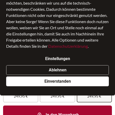
möchten, beschränken wir uns auf die technisch-
notwendigen Cookies. Dadurch können bestimmte
Funktionen nicht oder nur eingeschränkt genutzt werden.
Aber keine Sorge! Wenn Sie diese Funktionen doch nutzen
wollen, weisen wir Sie an Ort und Stelle noch einmal auf
die Einstellungen hin, damit Sie auch im Nachhinein Ihre
Ryan Black
Freigabe erteilen können. Alle Optionen und weitere
Details finden Sie in der
Datenschutzerklärung
.
Preis
249,95 €
inkl. MwSt., Versand
GRATIS
Einstellungen
Nur noch weniger als 3 Artikel im Geschäft vorhanden.
Ablehnen
Einverstanden
249,95 €
249,95 €
249,95 €
In den Warenkorb