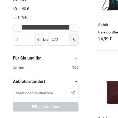
40 - 140 €
ab 140 €
Satch
Caleido Blu
24,99 €
bis
€
€
Für Sie und Ihn
Unisex
150
Anbieterstandort
Filter anwenden