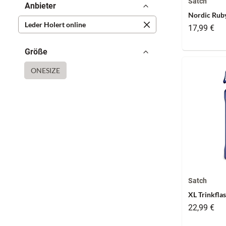
Satch
Anbieter
Nordic Ruby
Leder Holert online
17,99 €
Größe
ONESIZE
Satch
XL Trinkfla
22,99 €