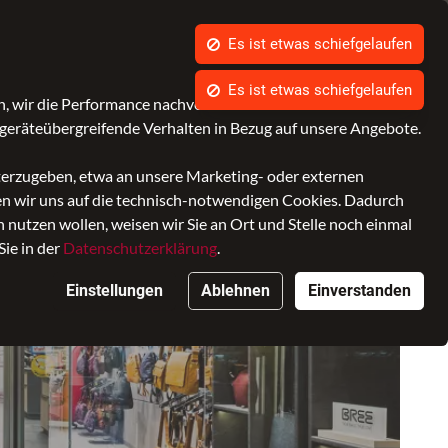
Über uns
Es ist etwas schiefgelaufen
Es ist etwas schiefgelaufen
Kontrast
Mein Konto
Wunschliste
Warenkorb
, wir die Performance nachvollziehen und Ihnen in Zukunft
geräteübergreifende Verhalten in Bezug auf unsere Angebote.
iterzugeben, etwa an unsere Marketing- oder externen
ken wir uns auf die technisch-notwendigen Cookies. Dadurch
nutzen wollen, weisen wir Sie an Ort und Stelle noch einmal
Sie in der
Datenschutzerklärung
.
Einstellungen
Ablehnen
Einverstanden