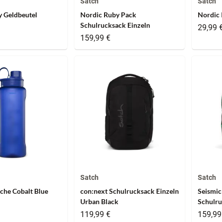
Satch
Satch
 Geldbeutel
Nordic Ruby Pack
Nordic 
Schulrucksack Einzeln
29,99 
159,99 €
Satch
Satch
sche Cobalt Blue
con:next Schulrucksack Einzeln
Seismic
Urban Black
Schulru
119,99 €
159,99