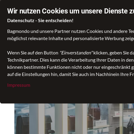
Kostenloser Versand ab 50 €
🕖 Mo.–Sa. 10 Uhr – 18 Uhr
Wir nutzen Cookies um unsere Dienste z
Datenschutz - Sie entscheiden!
Bagmondo und unsere Partner nutzen Cookies und andere Techn
möglichst relevante Inhalte und personalisierte Werbung zei
Wähle deine Lieblingswelt
Wenn Sie auf den Button
"Einverstanden"
klicken, geben Sie 
Technikpartner. Dies kann die Verarbeitung Ihrer Daten in de
können bestimmte Funktionen nicht oder nur eingeschränkt ge
auf die Einstellungen hin, damit Sie auch im Nachhinein Ihre F
Impressum