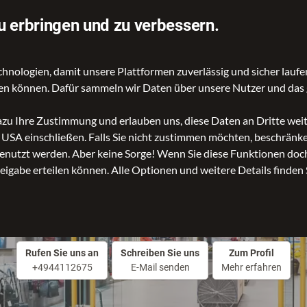
☎️ 0441 12675
u erbringen und zu verbessern.
ologien, damit unsere Plattformen zuverlässig und sicher laufen
gen können. Dafür sammeln wir Daten über unsere Nutzer und das 
dazu Ihre Zustimmung und erlauben uns, diese Daten an Dritte we
n USA einschließen. Falls Sie nicht zustimmen möchten, beschrän
nutzt werden. Aber keine Sorge! Wenn Sie diese Funktionen doch 
reigabe erteilen können. Alle Optionen und weitere Details finden 
Leder Holert online
Rufen Sie uns an
Schreiben Sie uns
Zum Profil
+4944112675
E-Mail senden
Mehr erfahren