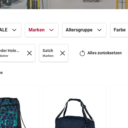
ALE
Marken
Altersgruppe
Farbe
Leder Holert online
Satch
Alles zurücksetzen
bieter
Marken
te