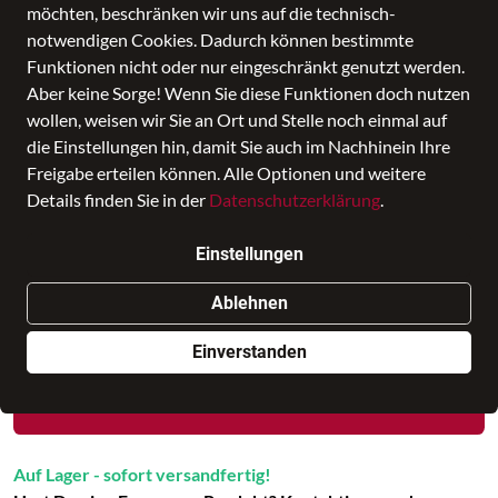
möchten, beschränken wir uns auf die technisch-
notwendigen Cookies. Dadurch können bestimmte
Funktionen nicht oder nur eingeschränkt genutzt werden.
Aber keine Sorge! Wenn Sie diese Funktionen doch nutzen
wollen, weisen wir Sie an Ort und Stelle noch einmal auf
die Einstellungen hin, damit Sie auch im Nachhinein Ihre
Freigabe erteilen können. Alle Optionen und weitere
Details finden Sie in der
Datenschutzerklärung
.
ROLLTOP EASY SMALL
Einstellungen
Preis
79,00 €
inkl. MwSt., Versand
GRATIS
Ablehnen
Nur noch weniger als 3 Artikel im Geschäft vorhanden.
Einverstanden
In den Warenkorb
Auf Lager - sofort versandfertig!