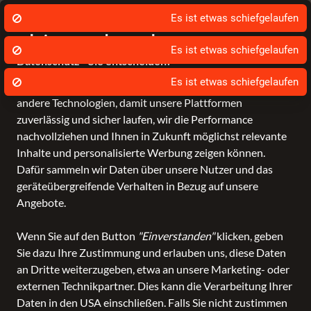
🕖 Mo.–Sa. 10 Uhr – 18 Uhr
☎️ 
Es ist etwas schiefgelaufen
Wir nutzen Cookies um unsere Dienste zu
erbringen und zu verbessern.
Datenschutz - Sie entscheiden!
Bagmondo und unsere Partner nutzen Cookies und
andere Technologien, damit unsere Plattformen
Schule
Reise
Business
Freizeit
Fashion & Lifestyle
zuverlässig und sicher laufen, wir die Performance
nachvollziehen und Ihnen in Zukunft möglichst relevante
Inhalte und personalisierte Werbung zeigen können.
Dafür sammeln wir Daten über unsere Nutzer und das
geräteübergreifende Verhalten in Bezug auf unsere
Angebote.
Wenn Sie auf den Button
"Einverstanden"
klicken, geben
Sie dazu Ihre Zustimmung und erlauben uns, diese Daten
an Dritte weiterzugeben, etwa an unsere Marketing- oder
externen Technikpartner. Dies kann die Verarbeitung Ihrer
Daten in den USA einschließen. Falls Sie nicht zustimmen