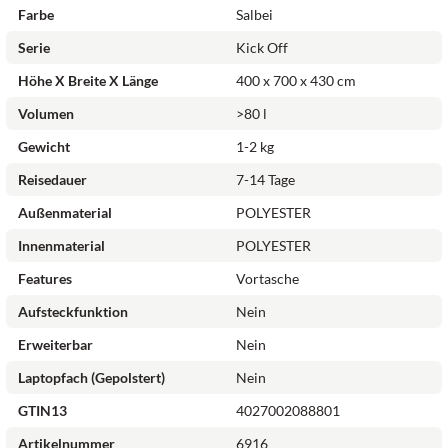
Farbe
Salbei
Serie
Kick Off
Höhe X Breite X Länge
400 x 700 x 430 cm
Volumen
>80 l
Gewicht
1-2 kg
Reisedauer
7-14 Tage
Außenmaterial
POLYESTER
Innenmaterial
POLYESTER
Features
Vortasche
Aufsteckfunktion
Nein
Erweiterbar
Nein
Laptopfach (gepolstert)
Nein
GTIN13
4027002088801
Artikelnummer
6916