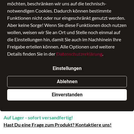
möchten, beschränken wir uns auf die technisch-
notwendigen Cookies. Dadurch können bestimmte
Funktionen nicht oder nur eingeschränkt genutzt werden.
Aber keine Sorge! Wenn Sie diese Funktionen doch nutzen
wollen, weisen wir Sie an Ort und Stelle noch einmal auf
die Einstellungen hin, damit Sie auch im Nachhinein Ihre
Freigabe erteilen können. Alle Optionen und weitere
Kick Off Freizeittasche XL
Details finden Sie in der
Datenschutzerklärung
.
Preis
54,95 €
inkl. MwSt., Versand
GRATIS
Einstellungen
Nur noch weniger als 3 Artikel im Geschäft vorhanden.
Ablehnen
Einverstanden
In den Warenkorb
Auf Lager - sofort versandfertig!
Hast Du eine Frage zum Produkt? Kontaktiere uns!